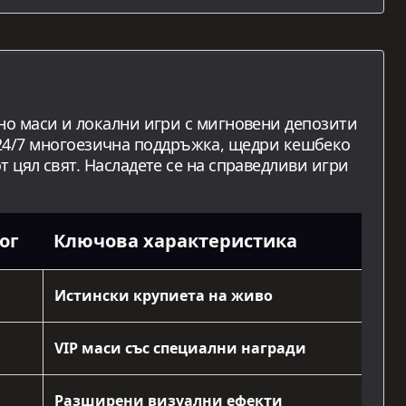
но маси и локални игри с мигновени депозити
га 24/7 многоезична поддръжка, щедри кешбеко
 цял свят. Насладете се на справедливи игри
ог
Ключова характеристика
Истински крупиета на живо
VIP маси със специални награди
Разширени визуални ефекти