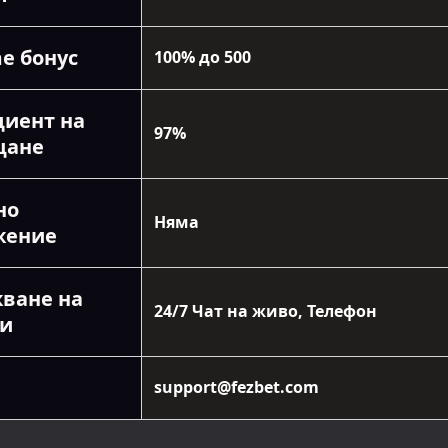
e бонус
100% до 500
иент на
97%
щане
но
Няма
жение
ване на
24/7 Чат на живо, Телефон
ти
support@fezbet.com