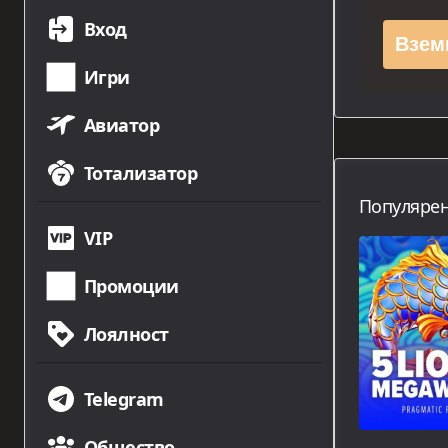
Вход
Взем
Игри
Авиатор
Тотализатор
Популяре
VIP
Промоции
Лоялност
Telegram
Общество