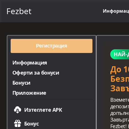
Fezbet
Информац
Регистрация
НАЙ-
Информация
До 1
Оферти за бонуси
Без
Бонуси
Зав
Приложение
Вземет
депозит
Изтеглете APK
допълн
Завърта
Бонус
Fezbet!