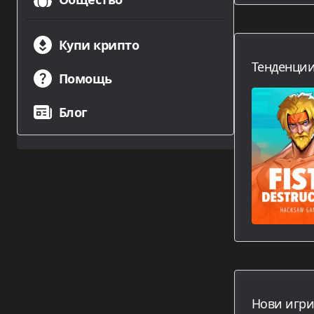
Купи крипто
Тенденци
Помощь
Блог
Нови игр