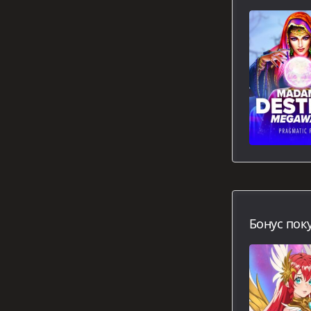
Бонус пок