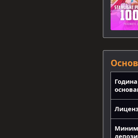
Основ
Година
основа
Лицен
Миним
депози