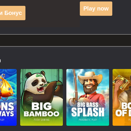
Play now
и Бонус
н