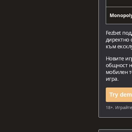
Monopoly
Fezbet по
директно 
към екскл
Новите иг
общност н
мобилен т
игра.
Try de
18+. Играйте